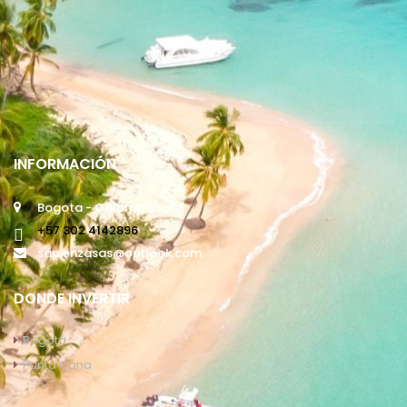
INFORMACIÓN
Bogota - Colombia
+57 302 4142896
sapienzasas@outlook.com
DONDE INVERTIR
Bogotá
Punta Cana